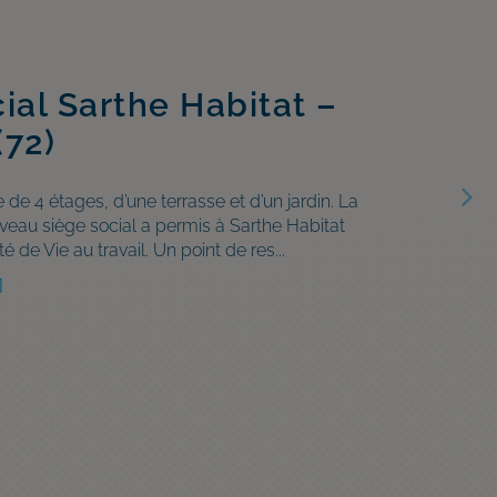
ial Sarthe Habitat –
 Ilot Bill – Nantes
d’exploitation
(72)
– Lorient (56)
de 4 étages, d’une terrasse et d’un jardin. La
 de « U » est découpée en trois parties : L'aile
timent dédié à la course au large. Structure
veau siège social a permis à Sarthe Habitat
sud en escaliers du R+1 au R+3 ; L'aile est du
. Structure bois LC et MOB extérieur sur la
é de Vie au travail. Un point de res...
ble proposera 39 logements et...
sion : Étude d’exécution - PAC
]
]
]