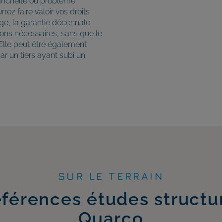
étanchéité ou problème
rez faire valoir vos droits
e, la garantie décennale
ions nécessaires, sans que le
. Elle peut être également
ar un tiers ayant subi un
SUR LE TERRAIN
éférences études structu
Quarco