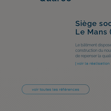
Siège soc
Opération
Bâtiment 
Le Mans 
(44)
maritime 
Le bâtiment dispose 
L'opération en forme
Construction d’un bâ
construction du nou
nord en R+1 ; L'aile 
lamellé / portée 32m
de repenser la qualit
R+4 au R+6. L'ensem
partie tertiaire. Mis
[ voir la réalisation 
[ voir la réalisation 
[ voir la réalisation 
voir toutes les références