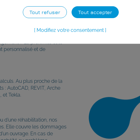
Tout refuser
Tout accepter
posées de collaborateurs
Modifiez votre consentement
s plusieurs années. Nous
agement ? La proximité et le
 personnalisé et de
alculs. Au plus proche de la
nts : AutoCAD, REVIT, Arche
et Tekla.
 d’une réhabilitation, nos
des. Elle couvre les dommages
 d’un ouvrage. En cas de