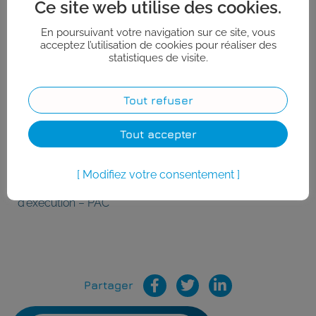
Ce site web utilise des cookies.
En poursuivant votre navigation sur ce site, vous
acceptez l’utilisation de cookies pour réaliser des
statistiques de visite.
Construction d’un
bâtiment dédié à la
Tout refuser
course au large.
Structure lamellé /
Tout accepter
portée 32m. Structure
bois LC et MOB extérieur
Modifiez votre consentement
sur la partie tertiaire.
Mission :
Étude
d’exécution – PAC
Partager