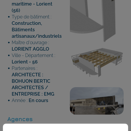
maritime - Lorient
(56)
Type de bâtiment :
Construction
,
Bâtiments
artisanaux/industriels
Maître d'ouvrage :
LORIENT AGGLO
Ville - Département :
Lorient - 56
Partenaires :
ARCHITECTE :
BOHUON BERTIC
ARCHITECTES /
ENTREPRISE : EMG
Année :
En cours
Agences
concernées