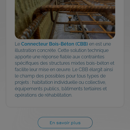
Le
Connecteur Bois-Béton (CBB)
en est une
illustration concrète. Cette solution technique
apporte une réponse fiable aux contraintes
spécifiques des structures mixtes bois-béton et
facilite leur mise en œuvre. Le CBB élargit ainsi
le champ des possibles pour tous types de
projets : habitation individuelle ou collective,
équipements publics, bâtiments tertiaires et
opérations de réhabilitation.
En savoir plus