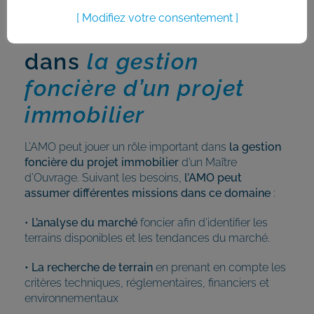
Modifiez votre consentement
Le rôle clé de l’AMO
dans
la gestion
foncière d’un projet
immobilier
L’AMO peut jouer un rôle important dans
la gestion
foncière du projet immobilier
d’un Maître
d’Ouvrage. Suivant les besoins,
l’AMO peut
assumer différentes missions dans ce domaine
:
•
L’analyse du marché
foncier afin d’identifier les
terrains disponibles et les tendances du marché.
• La recherche de terrain
en prenant en compte les
critères techniques, réglementaires, financiers et
environnementaux