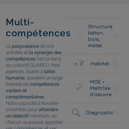
Multi-
Structure
compétences
béton,
bois,
métal
La
polyvalence
de nos
activités et
la synergie des
compétences
font la force
Habitat
du collectif QUARCO. Nos
agences, toutes à
taille
humaine
, assurent un large
MOE •
éventail de
compétences
Maîtrise
variées et
d’oeuvre
complémentaires
.
Notre capacité à travailler
ensemble pour
atteindre
Diagnostic
un objectif
commun, où
chacun va pouvoir apporter
ses compétences et ses