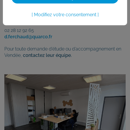
QUARCO Ingénierie Vendée
50 rue des Couvreurs, local n°5
Modifiez votre consentement
85800 Saint-Gilles-Croix-de-Vie
02 28 12 92 65
d.ferchaud@quarco.fr
Pour toute demande d’étude ou d’accompagnement en
Vendée,
contactez leur équipe.