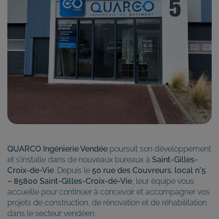
QUARCO Ingénierie Vendée
poursuit son développement
et s’installe dans de nouveaux bureaux à
Saint-Gilles-
Croix-de-Vie
. Depuis le
50 rue des Couvreurs, local n°5
– 85800 Saint-Gilles-Croix-de-Vie
, leur équipe vous
accueille pour continuer à concevoir et accompagner vos
projets de construction, de rénovation et de réhabilitation
dans le secteur vendéen.