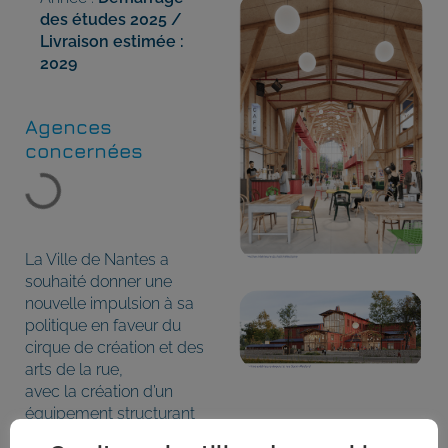
des études 2025 /
Livraison estimée :
2029
Agences
concernées
La Ville de Nantes a
souhaité donner une
nouvelle impulsion à sa
politique en faveur du
cirque de création et des
arts de la rue,
avec la création d’un
équipement structurant
et fédérateur autour des