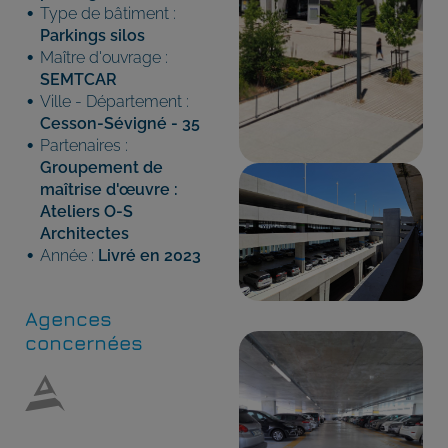
Type de bâtiment :
Parkings silos
Maître d'ouvrage :
SEMTCAR
Ville - Département :
Cesson-Sévigné - 35
Partenaires :
Groupement de
maîtrise d'œuvre :
Ateliers O-S
Architectes
Année :
Livré en 2023
Agences
concernées