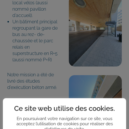
local vélos (aussi
nommé pavillon
d’accueil).
Un bâtiment principal
regroupant la gare de
bus au rez- de-
chaussée et le parc
relais en
superstructure en R+5
(aussi nommé P+R)
Notre mission a été de
livré des études
d’exécution béton armé.
Ce site web utilise des cookies.
En poursuivant votre navigation sur ce site, vous
acceptez l’utilisation de cookies pour réaliser des
statistiques de visite.