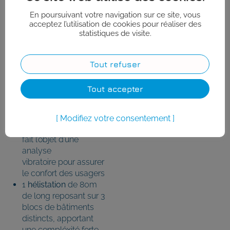
que Quarco a mener une
En poursuivant votre navigation sur ce site, vous
étude portant sur 2
acceptez l’utilisation de cookies pour réaliser des
ouvrages métalliques
statistiques de visite.
monumentaux de
l’hôpital
Trousseau à Tours:
Tout refuser
1
escalier
Tout accepter
architectural,
pour
lequel la structure
porteuse en caisson
Modifiez votre consentement
métallique hélicoïdal a
fait l’objet d’une
analyse
vibratoire pour assurer
le confort des usagers
1
hélistation
de 80m
de long reposant sur 3
blocs de bâtiments
distincts, apportant
une compléxité forte